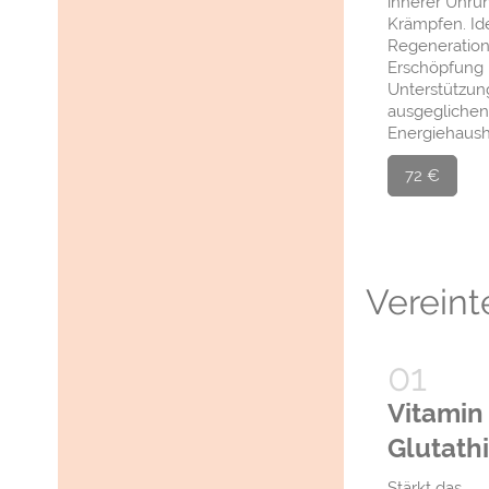
innerer Unru
Krämpfen. Ide
Regeneration,
Erschöpfung 
Unterstützun
ausgegliche
Energiehausha
72 €
Vereint
Vitamin
Glutath
Stärkt das