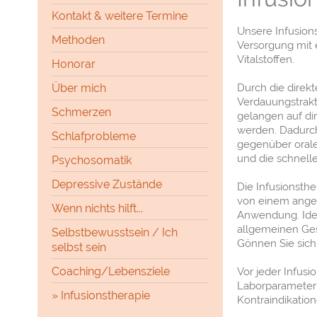
Kontakt & weitere Termine
Unsere Infusions
Methoden
Versorgung mit 
Vitalstoffen.
Honorar
Durch die direkt
Über mich
Verdauungstrakt
Schmerzen
gelangen auf di
werden. Dadurch
Schlafprobleme
gegenüber oral
und die schnell
Psychosomatik
Depressive Zustände
Die Infusionsthe
von einem ange
Wenn nichts hilft...
Anwendung. Idea
allgemeinen Ge
Selbstbewusstsein / Ich
Gönnen Sie sich
selbst sein
Coaching/Lebensziele
Vor jeder Infusi
Laborparameter 
Infusionstherapie
Kontraindikation