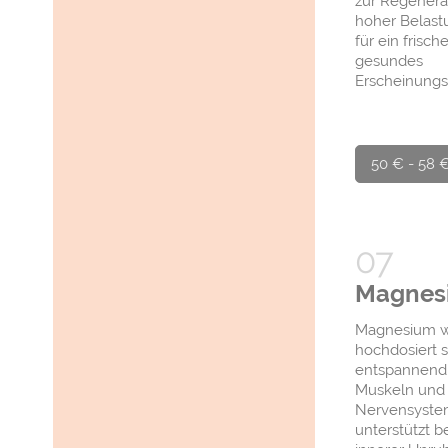
zur Regenerat
hoher Belast
für ein frische
gesundes
Erscheinungsb
50 € - 58 
Magnes
Magnesium w
hochdosiert s
entspannend
Muskeln und
Nervensyste
unterstützt be