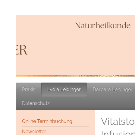
Praxis
Lydia Leidinger
Barbara Leidinger
Datenschutz
Vitalst
Online Terminbuchung
Infusio
Newsletter