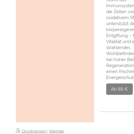
Immunsystem
die Zellen vo
oxidativem S
unterstützt d
körpereigene
Entgiftung – 
Vitalität und 
strahlendes
Wohlbefinden
bei hoher Bel
Regeneration
einen frische
Energieschu
Ab 88 €
Druckversion
|
Sitemap