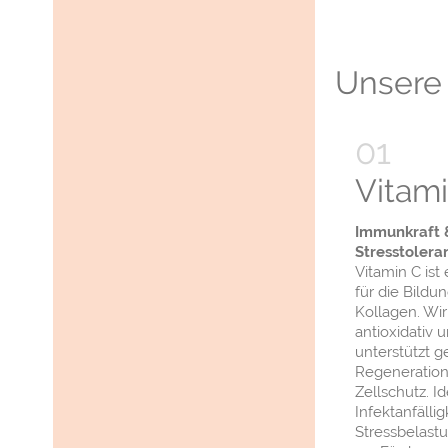
Unsere 
Vitam
Immunkraft 
Stresstoleran
Vitamin C ist 
für die Bildu
Kollagen. Wir
antioxidativ 
unterstützt ge
Regeneratio
Zellschutz. Id
Infektanfälligk
Stressbelast