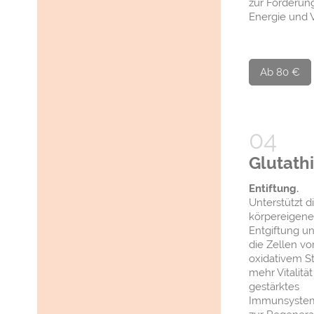
zur Förderun
Energie und Vi
Ab 80 €
Glutath
Entiftung.
Unterstützt d
körpereigene
Entgiftung un
die Zellen vo
oxidativem St
mehr Vitalitä
gestärktes
Immunsystem